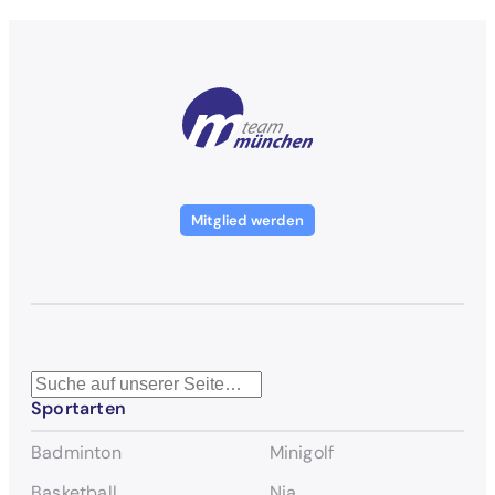
Mitglied werden
S
Sportarten
u
c
Badminton
Minigolf
h
e
Basketball
Nia