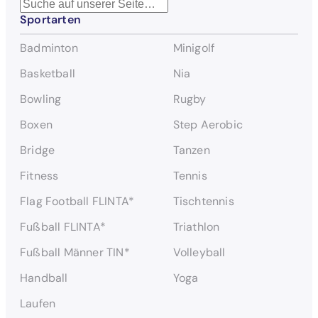
S
Sportarten
u
c
Badminton
Minigolf
h
e
Basketball
Nia
n
Bowling
Rugby
Boxen
Step Aerobic
Bridge
Tanzen
Fitness
Tennis
Flag Football FLINTA*
Tischtennis
Fußball FLINTA*
Triathlon
Fußball Männer TIN*
Volleyball
Handball
Yoga
Laufen