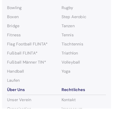
n
Bowling
Rugby
Boxen
Step Aerobic
Bridge
Tanzen
Fitness
Tennis
Flag Football FLINTA*
Tischtennis
Fußball FLINTA*
Triathlon
Fußball Männer TIN*
Volleyball
Handball
Yoga
Laufen
Über Uns
Rechtliches
Unser Verein
Kontakt
Organisation
Impressum