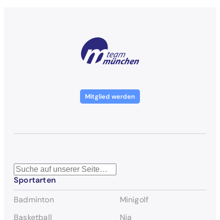
Mitglied werden
S
Sportarten
u
c
Badminton
Minigolf
h
e
Basketball
Nia