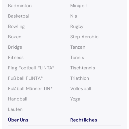
c
Badminton
Minigolf
h
e
Basketball
Nia
n
Bowling
Rugby
Boxen
Step Aerobic
Bridge
Tanzen
Fitness
Tennis
Flag Football FLINTA*
Tischtennis
Fußball FLINTA*
Triathlon
Fußball Männer TIN*
Volleyball
Handball
Yoga
Laufen
Über Uns
Rechtliches