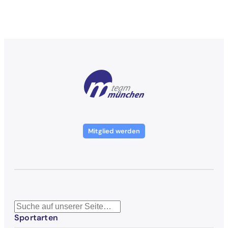
Mitglied werden
S
Sportarten
u