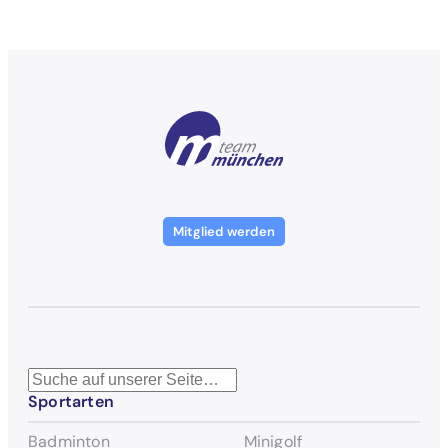
Mitglied werden
S
Sportarten
u
c
Badminton
Minigolf