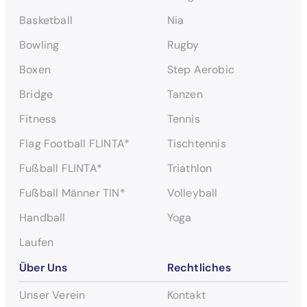
h
e
Basketball
Nia
n
Bowling
Rugby
Boxen
Step Aerobic
Bridge
Tanzen
Fitness
Tennis
Flag Football FLINTA*
Tischtennis
Fußball FLINTA*
Triathlon
Fußball Männer TIN*
Volleyball
Handball
Yoga
Laufen
Über Uns
Rechtliches
Unser Verein
Kontakt