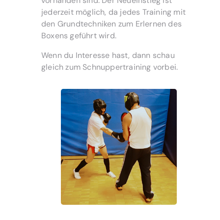
vorhanden sind. Der Neueinstieg ist
jederzeit möglich, da jedes Training mit
den Grundtechniken zum Erlernen des
Boxens geführt wird.
Wenn du Interesse hast, dann schau
gleich zum Schnuppertraining vorbei.