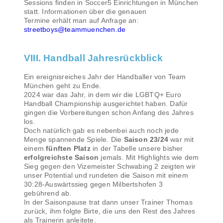
Sessions finden in Soccer5 Einrichtungen in München
statt. Informationen über die genauen
Termine erhält man auf Anfrage an:
streetboys@teammuenchen.de
VIII. Handball Jahresrückblick
Ein ereignisreiches Jahr der Handballer von Team
München geht zu Ende.
2024 war das Jahr, in dem wir die LGBTQ+ Euro
Handball Championship ausgerichtet haben. Dafür
gingen die Vorbereitungen schon Anfang des Jahres
los.
Doch natürlich gab es nebenbei auch noch jede
Menge spannende Spiele. Die
Saison 23/24
war mit
einem
fünften Platz
in der Tabelle unsere bisher
erfolgreichste Saison
jemals. Mit Highlights wie dem
Sieg gegen den Vizemeister Schwabing 2 zeigten wir
unser Potential und rundeten die Saison mit einem
30:28-Auswärtssieg gegen Milbertshofen 3
gebührend ab.
In der Saisonpause trat dann unser Trainer Thomas
zurück, ihm folgte Birte, die uns den Rest des Jahres
als Trainerin anleitete.