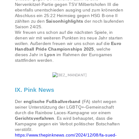
Nervenkitzel-Partie gegen TSV Milbertshofen III die
ebenfalls unentschieden ausging und zum krönenden
Abschluss ein 25:22 Heimsieg gegen HSG B-one II
zählten zu den
Saisonhighlights
der noch laufenden
Saison 24/25.
Wir freuen uns schon auf die nächsten Spiele, in
denen wir mit weiteren Punkten ins neue Jahr starten
wollen. Außerdem freuen wir uns schon auf die
Euro
Handball Pride Championships 2025
, welche
dieses Jahr in
Lyon
im Rahmen der Eurogames
stattfinden werden.
IX. Pink News
Der
englische Fußballverband
(FA) steht wegen
seiner Unterstützung der LGBTQ+-Gemeinschaft
durch die Rainbow Laces-Kampagne vor einem
Gerichtsverfahren
. Es wird behauptet, dass die
Kampagne gegen ein Verbot politischer Botschaften
verstößt.
https://www.thepinknews.com/2024/12/08/fa-sued-