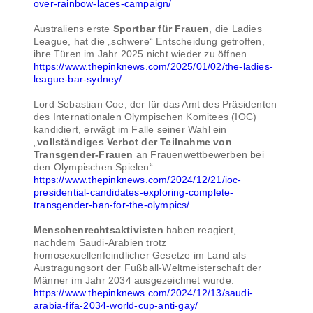
over-rainbow-laces-campaign/
Australiens erste
Sportbar für Frauen
, die Ladies
League, hat die „schwere“ Entscheidung getroffen,
ihre Türen im Jahr 2025 nicht wieder zu öffnen.
https://www.thepinknews.com/2025/01/02/the-ladies-
league-bar-sydney/
Lord Sebastian Coe, der für das Amt des Präsidenten
des Internationalen Olympischen Komitees (IOC)
kandidiert, erwägt im Falle seiner Wahl ein
„
vollständiges Verbot der Teilnahme von
Transgender-Frauen
an Frauenwettbewerben bei
den Olympischen Spielen“.
https://www.thepinknews.com/2024/12/21/ioc-
presidential-candidates-exploring-complete-
transgender-ban-for-the-olympics/
Menschenrechtsaktivisten
haben reagiert,
nachdem Saudi-Arabien trotz
homosexuellenfeindlicher Gesetze im Land als
Austragungsort der Fußball-Weltmeisterschaft der
Männer im Jahr 2034 ausgezeichnet wurde.
https://www.thepinknews.com/2024/12/13/saudi-
arabia-fifa-2034-world-cup-anti-gay/