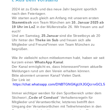
2024 ist zu Ende und das neue Jahr beginnt sportlich
nach den Feiertagen.
Wir starten auch gleich am Anfang mit unserem ersten
Stammtisch
von Team München am
10. Januar 2025 ab
19 Uhr im LeZ
in der Müllerstraße 26. Wir freuen uns auf
euch!
Und am Samstag,
25.Januar
sind die Streetboys ab 20
Uhr hinter der
Theke im Sub
und freuen sich alle
Mitglieder und Freund*innen von Team München zu
begrüßen.
Wie ihr vielleicht schon mitbekommen habt, haben wir seit
kurzem einen
WhatsApp Kanal
.
Der Kanal ermöglicht es, dass Interessent*innen aktuelle
Meldungen rund um den Verein erhalten können.
Bitte abonniert unseren Kanal! Vielen Dank.
Der Link ist:
https://chat.whatsapp.com/DNBTGNGKgUXJGQcrrvGCL5
Immer wichtiger werden für den Sportbereich unter dem
Stichwort „
Code of Conduct
“ Verhaltensregeln für
Mitglieder und Verantwortliche; letzteres betrifft den
Umgang der Verantwortlichen mit Teilnehmenden in den