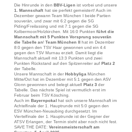
Die Hinrunde in den
BBV-Ligen
ist vorbei und unsere
1. Mannschaft
hat sie perfekt gemeistert! Auch im
Dezember gewann Team München I beide Partien
souverän, und zwar mit 6:2 gegen die SG
Piding/Freilassing und mit 7:1 gegen die SG
Kolbermoor/Holzkirchen. Mit 16:0 Punkten
führt die
Mannschaft mit 5 Punkten Vorsprung souverän
die Tabelle an
!
Team München II
hat im Dezember
8:0 gegen den TSV Haar gewonnen und ein 4:4
gegen den TSV Murnau erzielt. Damit liegt die
Mannschaft aktuell mit 13:3 Punkten und zwei
Punkten Rückstand auf den Spitzenreiter auf
Platz 2
der Tabelle.
Unsere Mannschaft in der
Hobbyliga
München
Mitte/Ost hat im Dezember mit 5:1 gegen den ASV
Glonn gewonnen und belegt aktuell
Platz 3
der
Tabelle. Das nächste Spiel ist vermutlich erst im
Februar beim TSV Kösching.
Auch im
Bayernpokal
hat sich unsere Mannschaft im
Achtelfinale der 1. Hauptrunde mit 5:0 gegen den
ESV München-Neuaubing durchgesetzt. Im
Viertelfinale der 1. Hauptrunde ist der Gegner der
ATSV Erlangen, der Termin steht aber noch nicht fest.
SAVE THE DATE:
Vereinsmeisterschaft am