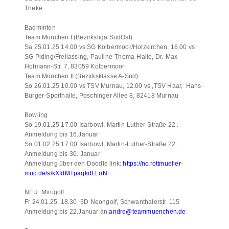
Theke
Badminton
Team München I (Bezirksliga SüdOst)
Sa 25.01.25 14.00 vs SG Kolbermoor/Holzkirchen, 16.00 vs
SG Piding/Freilassing, Pauline-Thoma-Halle, Dr.-Max-
Hofmann-Str. 7, 83059 Kolbermoor
Team München II (Bezirksklasse A-Süd)
So 26.01.25 10.00 vs TSV Murnau, 12.00 vs ,TSV Haar, Hans-
Burger-Sporthalle, Poschinger Allee 8, 82418 Murnau
Bowling
So 19.01.25 17.00 Isarbowl, Martin-Luther-Straße 22 .
Anmeldung bis 16.Januar
So 01.02.25 17.00 Isarbowl, Martin-Luther-Straße 22 .
Anmeldung bis 30. Januar
Anmeldung über den Doodle link:
https://nc.rottmueller-
muc.de/s/kXfdMTpaqkdLLoN
NEU: Minigolf
Fr 24.01.25 18.30 3D Neongolf, Schwanthalerstr. 115
Anmeldung bis 22.Januar an
andre@teammuenchen.de