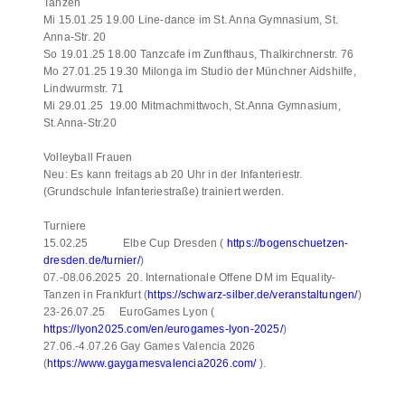
Tanzen
Mi 15.01.25 19.00 Line-dance im St. Anna Gymnasium, St.
Anna-Str. 20
So 19.01.25 18.00 Tanzcafe im Zunfthaus, Thalkirchnerstr. 76
Mo 27.01.25 19.30 Milonga im Studio der Münchner Aidshilfe,
Lindwurmstr. 71
Mi 29.01.25 19.00 Mitmachmittwoch, St.Anna Gymnasium,
St.Anna-Str.20
Volleyball Frauen
Neu: Es kann freitags ab 20 Uhr in der Infanteriestr.
(Grundschule Infanteriestraße) trainiert werden.
Turniere
15.02.25 Elbe Cup Dresden (
https://bogenschuetzen-
dresden.de/turnier/
)
07.-08.06.2025 20. Internationale Offene DM im Equality-
Tanzen in Frankfurt (
https://schwarz-silber.de/veranstaltungen/
)
23-26.07.25 EuroGames Lyon (
https://lyon2025.com/en/eurogames-lyon-2025/
)
27.06.-4.07.26 Gay Games Valencia 2026
(
https://www.gaygamesvalencia2026.com/
).