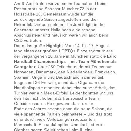
Am 6. April trafen wir zu einem Teamabend beim
Restaurant und Sponsor München72 in der
Holzstraße 16. Gemeinsam wurde auf die
zurückliegende Saison angestoßen und die
Rekordplatzierung gefeiert. Im Juni folgte in der
Gaststätte unserer Halle noch eine schöne
Abschlussfeier und natürlich waren wir auch beim
CSD vertreten.
Dann das große Highlight: Vom 14. bis 17. August
fand eines der größten LGBTQ+ Einzelsportturniere
der vergangenen 20 Jahre in München statt: die
Euro
Handball Championships – mit Team München als
Gastgeber
. Über 230 Teilnehmende mit Teams aus
Norwegen, Dänemark, den Niederlanden, Frankreich,
Spanien, Ungarn und Deutschland nahmen teil.
Insgesamt 36 Freiwillige und das Orgateam der
Handballsparte machten dabei eine super Arbeit, das
Turnier war ein Mega-Erfolg! Leider konnten wir uns
den Titel nicht holen, das französische Team
Outsiderosaurus Rex gewann das Turnier.
Ende des Jahres begann dann die neue Saison, die
viele spannende Partien beinhaltete – und das trotz
einer durch viele Verletzungen reduzierten
Mannschaft. Ein umkämpftes Unentschieden im
Oktober gegen SV München Laim II, eine