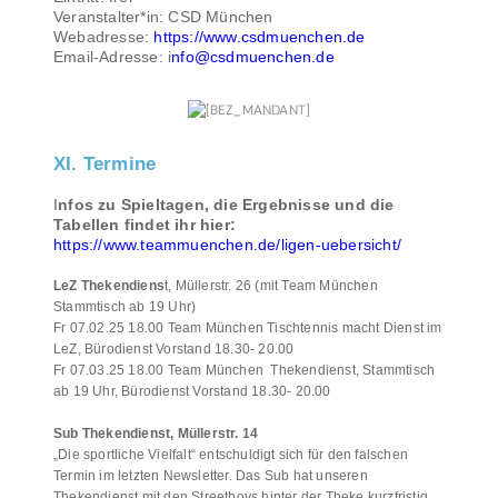
Veranstalter*in: CSD München
Webadresse:
https://www.csdmuenchen.de
Email-Adresse: i
nfo@csdmuenchen.de
XI. Termine
I
nfos zu Spieltagen, die Ergebnisse und die
Tabellen findet ihr hier:
https://www.teammuenchen.de/ligen-uebersicht/
LeZ Thekendiens
t, Müllerstr. 26 (mit Team München
Stammtisch ab 19 Uhr)
Fr 07.02.25 18.00 Team München Tischtennis macht Dienst im
LeZ, Bürodienst Vorstand 18.30- 20.00
Fr 07.03.25 18.00 Team München Thekendienst, Stammtisch
ab 19 Uhr, Bürodienst Vorstand 18.30- 20.00
Sub Thekendienst, Müllerstr. 14
„Die sportliche Vielfalt“ entschuldigt sich für den falschen
Termin im letzten Newsletter. Das Sub hat unseren
Thekendienst mit den Streetboys hinter der Theke kurzfristig