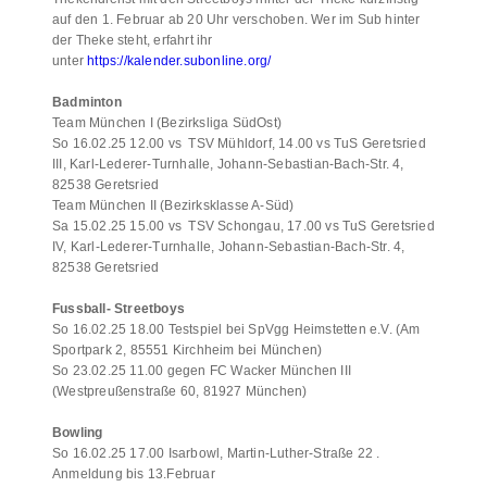
auf den 1. Februar ab 20 Uhr verschoben. Wer im Sub hinter
der Theke steht, erfahrt ihr
unter
https://kalender.subonline.org/
Badminton
Team München I (Bezirksliga SüdOst)
So 16.02.25 12.00 vs TSV Mühldorf, 14.00 vs TuS Geretsried
III, Karl-Lederer-Turnhalle, Johann-Sebastian-Bach-Str. 4,
82538 Geretsried
Team München II (Bezirksklasse A-Süd)
Sa 15.02.25 15.00 vs TSV Schongau, 17.00 vs TuS Geretsried
IV, Karl-Lederer-Turnhalle, Johann-Sebastian-Bach-Str. 4,
82538 Geretsried
Fussball- Streetboys
So 16.02.25 18.00 Testspiel bei SpVgg Heimstetten e.V. (Am
Sportpark 2, 85551 Kirchheim bei München)
So 23.02.25 11.00 gegen FC Wacker München III
(Westpreußenstraße 60, 81927 München)
Bowling
So 16.02.25 17.00 Isarbowl, Martin-Luther-Straße 22 .
Anmeldung bis 13.Februar