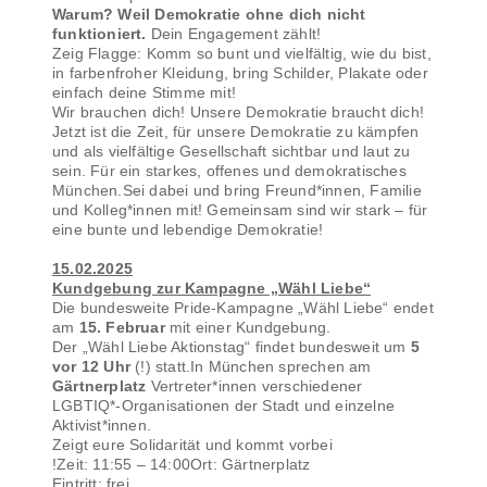
Warum? Weil Demokratie ohne dich nicht
funktioniert.
Dein Engagement zählt!
Zeig Flagge: Komm so bunt und vielfältig, wie du bist,
in farbenfroher Kleidung, bring Schilder, Plakate oder
einfach deine Stimme mit!
Wir brauchen dich! Unsere Demokratie braucht dich!
Jetzt ist die Zeit, für unsere Demokratie zu kämpfen
und als vielfältige Gesellschaft sichtbar und laut zu
sein. Für ein starkes, offenes und demokratisches
München.Sei dabei und bring Freund*innen, Familie
und Kolleg*innen mit! Gemeinsam sind wir stark – für
eine bunte und lebendige Demokratie!
15.02.2025
Kundgebung zur Kampagne „Wähl Liebe“
Die bundesweite Pride-Kampagne „Wähl Liebe“ endet
am
15. Februar
mit einer Kundgebung.
Der „Wähl Liebe Aktionstag“ findet bundesweit um
5
vor 12 Uhr
(!) statt.In München sprechen am
Gärtnerplatz
Vertreter*innen verschiedener
LGBTIQ*-Organisationen der Stadt und einzelne
Aktivist*innen.
Zeigt eure Solidarität und kommt vorbei
!Zeit: 11:55 – 14:00Ort: Gärtnerplatz
Eintritt: frei