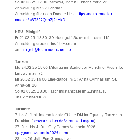
So 02.03.25 17.00 Isarbowl, Martin-Luther-Straße 22 .
Anmeldung bis 27.Februar
Anmeldung über den Doodle-Link:
https://nc.rottmueller-
muc.de/s/6T3J2QdpZj2qAkD
NEU: Minigolf
Fr 21.02.25 18.30 3D Neongolf, Schwanthalerstr. 115
Anmeldung erbeten bis 19.Februar
an
minigolf@teammuenchen.de
Tanzen
Mo 24.02.25 19.00 Milonga im Studio der Münchner Aidshilfe,
Lindwurmstr. 71
Mi 26.02.25 19.00 Line-dance im St. Anna Gymnasium, St.
Anna-Str. 20
So 02.03.25 18.00 Faschingstanzcafe im Zunfthaus,
Thalkirchnerstr. 76
Turniere
7. bis 8. Juni: Internationale Offene DM im Equality-Tanzen in
Frankfurt (
schwarz-silber.de/veranstaltungen/
)
27. Juni bis 4. Juli: Gay Games Valencia 2026
(
gaygamesvalencia2026.com
)
23. bis 26. Juli: EuroGames Lyon