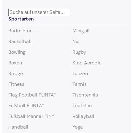
S
Sportarten
u
c
Badminton
Minigolf
h
e
Basketball
Nia
n
Bowling
Rugby
Boxen
Step Aerobic
Bridge
Tanzen
Fitness
Tennis
Flag Football FLINTA*
Tischtennis
Fußball FLINTA*
Triathlon
Fußball Männer TIN*
Volleyball
Handball
Yoga