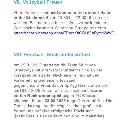
VII. Volleyball Frauen
Ab 5. Februar kann
mittwochs in der oberen Halle
in der Stielerstr. 6
von 20:30 bis 22:00 Uhr trainiert
werden. Bei Interesse bitte einfach vorbeikommen.
Wer möchte kann der Whatsapp Gruppe beitreten
https://chat.whatsapp.com/EDsrnt9iGBL8JAPyYtKWVQ
VIII. Fussball- Rückrundenauftakt
Am 29.01.2025 starteten die Team München
Streetboys mit ihrem Rückrundentraining an der
Westpreußenstraße. Nach einer einmonatigen
Vorbereitung und einem Testspiel
gegen unsere Freunde der SpVgg Heimstetten e.V.
am16.02.2025 freuen wir uns, euch bei unserem
ersten Rückrundenspiel
gegen FC Wacker
München III am
23.02.2025
begrüßen zu dürfen. Die
Tabelle ist eng und die Möglichkeiten groß – wir
freuen uns auf eine erfolgreiche Rückrunde.
(Mehr Details zu den Terminen sind im Kalender)