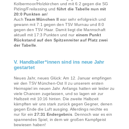
Kolbermoor/Holzkirchen und mit 6:2 gegen die SG
Piding/Freilassing und
führt die Tabelle nun mit
20:0 Punkten an
!
Auch
Team München II
war sehr erfolgreich und
gewann mit 7:1 gegen den TSV Murnau und 8:0
gegen den TSV Haar. Damit liegt die Mannschaft
aktuell mit 17:3 Punkten und nur
einem Punkt
Rückstand auf den Spitzenreiter auf Platz zwei
der Tabelle
.
V. Handballer*innen sind ins neue Jahr
gestartet
Neues Jahr, neues Glück: Am 12. Januar empfingen
wir den TSV München-Ost II zu unserem ersten
Heimspiel im neuen Jahr. Anfangs hatten wir leider zu
viele Chancen zugelassen, und so lagen wir zur
Halbzeit mit 10:16 hinten. Die zweite Halbzeit
kämpften wir uns stark zurück gegen Gegner, denen
gegen Ende die Luft ausging. Allerdings reichte es
nur für ein
27:31 Endergebnis
. Dennoch war es ein
spannendes Spiel, in dem wir großen Kampfgeist
bewiesen haben!