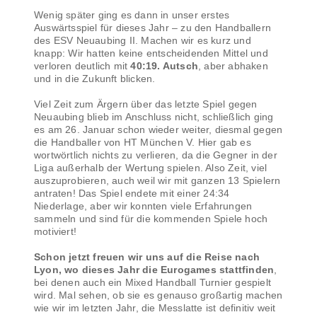
Wenig später ging es dann in unser erstes
Auswärtsspiel für dieses Jahr – zu den Handballern
des ESV Neuaubing II. Machen wir es kurz und
knapp: Wir hatten keine entscheidenden Mittel und
verloren deutlich mit
40:19. Autsch
, aber abhaken
und in die Zukunft blicken.
Viel Zeit zum Ärgern über das letzte Spiel gegen
Neuaubing blieb im Anschluss nicht, schließlich ging
es am 26. Januar schon wieder weiter, diesmal gegen
die Handballer von HT München V. Hier gab es
wortwörtlich nichts zu verlieren, da die Gegner in der
Liga außerhalb der Wertung spielen. Also Zeit, viel
auszuprobieren, auch weil wir mit ganzen 13 Spielern
antraten! Das Spiel endete mit einer 24:34
Niederlage, aber wir konnten viele Erfahrungen
sammeln und sind für die kommenden Spiele hoch
motiviert!
Schon jetzt freuen wir uns auf die Reise nach
Lyon, wo dieses Jahr die Eurogames stattfinden
,
bei denen auch ein Mixed Handball Turnier gespielt
wird. Mal sehen, ob sie es genauso großartig machen
wie wir im letzten Jahr, die Messlatte ist definitiv weit