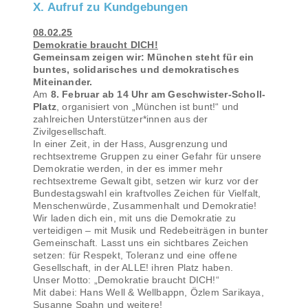
X. Aufruf zu Kundgebungen
08.02.25
Demokratie braucht DICH!
Gemeinsam zeigen wir: München steht für ein
buntes, solidarisches und demokratisches
Miteinander.
Am
8. Februar ab 14 Uhr am Geschwister-Scholl-
Platz
, organisiert von „München ist bunt!“ und
zahlreichen Unterstützer*innen aus der
Zivilgesellschaft.
In einer Zeit, in der Hass, Ausgrenzung und
rechtsextreme Gruppen zu einer Gefahr für unsere
Demokratie werden, in der es immer mehr
rechtsextreme Gewalt gibt, setzen wir kurz vor der
Bundestagswahl ein kraftvolles Zeichen für Vielfalt,
Menschenwürde, Zusammenhalt und Demokratie!
Wir laden dich ein, mit uns die Demokratie zu
verteidigen – mit Musik und Redebeiträgen in bunter
Gemeinschaft. Lasst uns ein sichtbares Zeichen
setzen: für Respekt, Toleranz und eine offene
Gesellschaft, in der ALLE! ihren Platz haben.
Unser Motto: „Demokratie braucht DICH!“
Mit dabei: Hans Well & Wellbappn, Özlem Sarikaya,
Susanne Spahn und weitere!