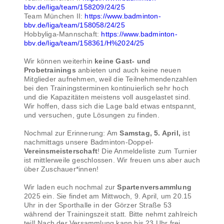
bbv.de/liga/team/158209/24/25
Team München II:
https://www.badminton-
bbv.de/liga/team/158058/24/25
Hobbyliga-Mannschaft:
https://www.badminton-
bbv.de/liga/team/158361/H%2024/25
Wir können weiterhin
keine Gast- und
Probetrainings
anbieten und auch keine neuen
Mitglieder aufnehmen, weil die Teilnehmendenzahlen
bei den Trainingsterminen kontinuierlich sehr hoch
und die Kapazitäten meistens voll ausgelastet sind.
Wir hoffen, dass sich die Lage bald etwas entspannt,
und versuchen, gute Lösungen zu finden.
Nochmal zur Erinnerung: Am
Samstag, 5. April,
ist
nachmittags unsere Badminton-Doppel-
Vereinsmeisterschaft
! Die Anmeldeliste zum Turnier
ist mittlerweile geschlossen. Wir freuen uns aber auch
über Zuschauer*innen!
Wir laden euch nochmal zur
Spartenversammlung
2025 ein. Sie findet am Mittwoch, 9. April, um 20.15
Uhr in der Sporthalle in der Görzer Straße 53
während der Trainingszeit statt. Bitte nehmt zahlreich
teil! Nach der Versammlung kann bis 23 Uhr frei