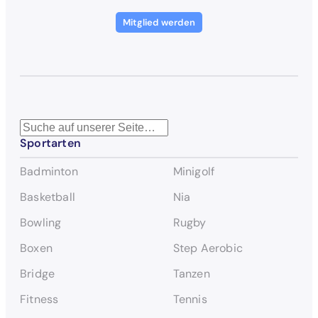
Mitglied werden
S
Sportarten
u
c
Badminton
Minigolf
h
e
Basketball
Nia
n
Bowling
Rugby
Boxen
Step Aerobic
Bridge
Tanzen
Fitness
Tennis