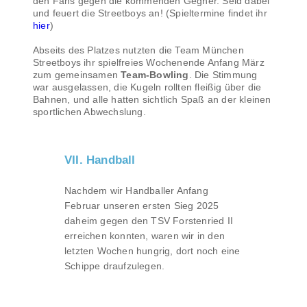
den Fans gegen die kommenden Gegner. Seid dabei
und feuert die Streetboys an! (Spieltermine findet ihr
hier
)
Abseits des Platzes nutzten die Team München
Streetboys ihr spielfreies Wochenende Anfang März
zum gemeinsamen
Team-Bowling
. Die Stimmung
war ausgelassen, die Kugeln rollten fleißig über die
Bahnen, und alle hatten sichtlich Spaß an der kleinen
sportlichen Abwechslung.
VII. Handball
Nachdem wir Handballer Anfang
Februar unseren ersten Sieg 2025
daheim gegen den TSV Forstenried II
erreichen konnten, waren wir in den
letzten Wochen hungrig, dort noch eine
Schippe draufzulegen.