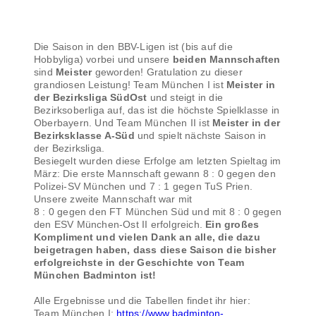
Die Saison in den BBV-Ligen ist (bis auf die
Hobbyliga) vorbei und unsere
beiden Mannschaften
sind
Meister
geworden! Gratulation zu dieser
grandiosen Leistung! Team München I ist
Meister in
der Bezirksliga SüdOst
und steigt in die
Bezirksoberliga auf, das ist die höchste Spielklasse in
Oberbayern. Und Team München II ist
Meister in der
Bezirksklasse A-Süd
und spielt nächste Saison in
der Bezirksliga.
Besiegelt wurden diese Erfolge am letzten Spieltag im
März: Die erste Mannschaft gewann 8 : 0 gegen den
Polizei-SV München und 7 : 1 gegen TuS Prien.
Unsere zweite Mannschaft war mit
8 : 0 gegen den FT München Süd und mit 8 : 0 gegen
den ESV München-Ost II erfolgreich.
Ein großes
Kompliment und vielen Dank an alle, die dazu
beigetragen haben, dass diese Saison die bisher
erfolgreichste in der Geschichte von Team
München Badminton ist!
Alle Ergebnisse und die Tabellen findet ihr hier:
Team München I:
https://www.badminton-