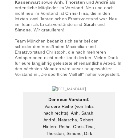
Kassenwart
sowie
Anh
,
Thorsten
und
André
als
ordentliche Mitglieder im Vorstand. Neu und doch
nicht neu im Vorstand ist
Chris-Tina
, die in den
letzten zwei Jahren schon Ersatzvorstand war. Neu
im Team als Ersatzvorstände sind
Sarah
und
Simone
. Wir gratulieren!
Team München bedankt sich sehr bei den
scheidenden Vorständen Maximilian und
Ersatzvorstand Christoph, die nach mehreren
Amtsperioden nicht mehr kandidierten. Vielen Dank
für eure langjährig geleistete ehrenamtliche Arbeit. In
den nächsten Monaten wird unser neugewählter
Vorstand in „Die sportliche Vielfalt“ näher vorgestellt.
Der neue Vorstand:
Vordere Reihe (von links
nach rechts): Anh, Sarah,
André, Natascha, Robert
Hintere Reihe: Chris-Tina,
Thorsten, Simone, Dirk