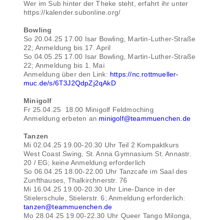
Wer im Sub hinter der Theke steht, erfahrt ihr unter
https://kalender.subonline.org/
Bowling
So 20.04.25 17.00 Isar Bowling, Martin-Luther-Straße
22; Anmeldung bis 17. April
So 04.05.25 17.00 Isar Bowling, Martin-Luther-Straße
22; Anmeldung bis 1. Mai
Anmeldung über den Link:
https://nc.rottmueller-
muc.de/s/6T3J2QdpZj2qAkD
Minigolf
Fr 25.04.25 18.00 Minigolf Feldmoching
Anmeldung erbeten an
minigolf@teammuenchen.de
Tanzen
Mi 02.04.25 19.00-20.30 Uhr Teil 2 Kompaktkurs
West Coast Swing, St. Anna Gymnasium St. Annastr.
20 / EG; keine Anmeldung erforderlich
So 06.04.25 18.00-22.00 Uhr Tanzcafe im Saal des
Zunfthauses, Thalkirchnerstr. 76
Mi 16.04.25 19.00-20.30 Uhr Line-Dance in der
Stielerschule, Stielerstr. 6; Anmeldung erforderlich:
tanzen@teammuenchen.de
Mo 28.04.25 19.00-22.30 Uhr Queer Tango Milonga,