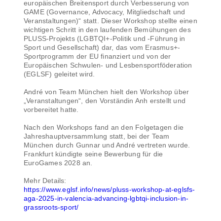
europäischen Breitensport durch Verbesserung von
GAME (Governance, Advocacy, Mitgliedschaft und
Veranstaltungen)“ statt. Dieser Workshop stellte einen
wichtigen Schritt in den laufenden Bemühungen des
PLUSS-Projekts (LGBTQI+-Politik und -Führung in
Sport und Gesellschaft) dar, das vom Erasmus+-
Sportprogramm der EU finanziert und von der
Europäischen Schwulen- und Lesbensportföderation
(EGLSF) geleitet wird.
André von Team München hielt den Workshop über
„Veranstaltungen“, den Vorständin Anh erstellt und
vorbereitet hatte.
Nach den Workshops fand an den Folgetagen die
Jahreshauptversammlung statt, bei der Team
München durch Gunnar und André vertreten wurde.
Frankfurt kündigte seine Bewerbung für die
EuroGames 2028 an.
Mehr Details:
https://www.eglsf.info/news/pluss-workshop-at-eglsfs-
aga-2025-in-valencia-advancing-lgbtqi-inclusion-in-
grassroots-sport/