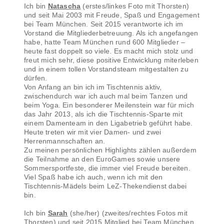
Ich bin
Natascha
(erstes/linkes Foto mit Thorsten)
und seit Mai 2003 mit Freude, Spaß und Engagement
bei Team München. Seit 2015 verantworte ich im
Vorstand die Mitgliederbetreuung. Als ich angefangen
habe, hatte Team München rund 600 Mitglieder –
heute fast doppelt so viele. Es macht mich stolz und
freut mich sehr, diese positive Entwicklung miterleben
und in einem tollen Vorstandsteam mitgestalten zu
dürfen.
Von Anfang an bin ich im Tischtennis aktiv,
zwischendurch war ich auch mal beim Tanzen und
beim Yoga. Ein besonderer Meilenstein war für mich
das Jahr 2013, als ich die Tischtennis-Sparte mit
einem Damenteam in den Ligabetrieb geführt habe.
Heute treten wir mit vier Damen- und zwei
Herrenmannschaften an.
Zu meinen persönlichen Highlights zählen außerdem
die Teilnahme an den EuroGames sowie unsere
Sommersportfeste, die immer viel Freude bereiten.
Viel Spaß habe ich auch, wenn ich mit den
Tischtennis-Mädels beim LeZ-Thekendienst dabei
bin.
Ich bin
Sarah
(she/her) (zweites/rechtes Fotos mit
Thorsten) und seit 2015 Mitglied bei Team München,