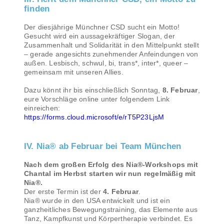
finden
Der diesjährige Münchner CSD sucht ein Motto!
Gesucht wird ein aussagekräftiger Slogan, der
Zusammenhalt und Solidarität in den Mittelpunkt stellt
– gerade angesichts zunehmender Anfeindungen von
außen. Lesbisch, schwul, bi, trans*, inter*, queer –
gemeinsam mit unseren Allies.
Dazu könnt ihr bis einschließlich Sonntag,
8. Februar
,
eure Vorschläge online unter folgendem Link
einreichen:
https://forms.cloud.microsoft/e/rT5P23LjsM
IV. Nia® ab Februar bei Team München
Nach dem großen Erfolg des Nia®-Workshops mit
Chantal im Herbst starten wir nun regelmäßig mit
Nia®.
Der erste Termin ist der
4. Februar
.
Nia® wurde in den USA entwickelt und ist ein
ganzheitliches Bewegungstraining, das Elemente aus
Tanz, Kampfkunst und Körpertherapie verbindet. Es