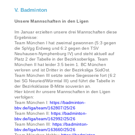
V. Badminton
Unsere Mannschaften in den Ligen
Im Januar erzielten unsere drei Mannschaften diese
Ergebnisse:
Team München I hat zweimal gewonnen (5:3 gegen
die SpVgg Erdweg und 6:2 gegen den TSV
Neuhausen-Nymphenburg IV) und steht aktuell auf
Platz 2 der Tabelle in der Bezirksoberliga. Team
München II hat leider 3:5 beim 1. BC München
verloren und ist Dritter in der Bezirksliga SüdOst.
Team München III setzte seine Siegesserie fort (6:2
bei SG Neuried/Würmtal III) und führt die Tabelle in
der Bezirksklasse B-Mitte souverän an.
Hier könnt ihr unsere Mannschaften in den Ligen
verfolgen:
Team München I:
https://badminton-
bbv.de/liga/team/162807/25/26
Team München II:
https://badminton-
bbv.de/liga/team/162992/25/26
Team München III:
https://badminton-
bbv.de/liga/team/163660/25/26
Team München Hobby:
https://badminton-