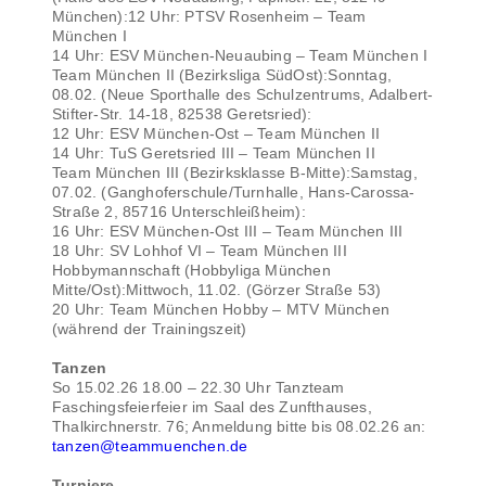
München):12 Uhr: PTSV Rosenheim – Team
München I
14 Uhr: ESV München-Neuaubing – Team München I
Team München II (Bezirksliga SüdOst):Sonntag,
08.02. (Neue Sporthalle des Schulzentrums, Adalbert-
Stifter-Str. 14-18, 82538 Geretsried):
12 Uhr: ESV München-Ost – Team München II
14 Uhr: TuS Geretsried III – Team München II
Team München III (Bezirksklasse B-Mitte):Samstag,
07.02. (Ganghoferschule/Turnhalle, Hans-Carossa-
Straße 2, 85716 Unterschleißheim):
16 Uhr: ESV München-Ost III – Team München III
18 Uhr: SV Lohhof VI – Team München III
Hobbymannschaft (Hobbyliga München
Mitte/Ost):Mittwoch, 11.02. (Görzer Straße 53)
20 Uhr: Team München Hobby – MTV München
(während der Trainingszeit)
Tanzen
So 15.02.26 18.00 – 22.30 Uhr Tanzteam
Faschingsfeierfeier im Saal des Zunfthauses,
Thalkirchnerstr. 76; Anmeldung bitte bis 08.02.26 an:
tanzen@teammuenchen.de
Turniere