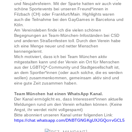
und Neujahrsfeiern. Mit der Sparte hatten wir auch viele
schöne Sportevents bei unseren Freund*innen in
Filzbach (CH) oder Frankfurt/Main. Highlights waren
auch die Teilnahme bei den GayGames in Barcelona und
Köln.
Am Vereinsleben finde ich die vielen schönen
Begegnungen an Team-München-Infoständen bei CSD
und anderen Straßenfesten toll. Durch den Verein habe
ich eine Menge neuer und netter Menschen
kennengelernt.
Mich motiviert, dass ich bei Team München aktiv
mitgestalten kann und der Verein ein Ort für Menschen
aus der LGBTIQ*-Community und Stadtgesellschaft ist,
an dem Sportler*innen (oder auch solche, die es werden
wollen) zusammenkommen, gemeinsam aktiv sind und
eine gute Zeit zusammen haben.
Team München hat einen WhatsApp Kanal.
Der Kanal ermöglicht es, dass Interessent*innen aktuelle
Meldungen rund um den Verein erhalten können. (Keine
Angst, ihr werdet nicht vollgespamt)
Bitte abonniert unseren Kanal unter folgenden Link:
https://chat.whatsapp.com/DNBTGNGKgUXJGQcrrvGCL5