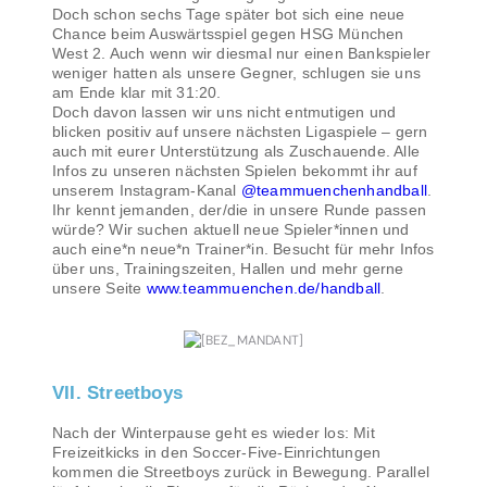
Doch schon sechs Tage später bot sich eine neue
Chance beim Auswärtsspiel gegen HSG München
West 2. Auch wenn wir diesmal nur einen Bankspieler
weniger hatten als unsere Gegner, schlugen sie uns
am Ende klar mit 31:20.
Doch davon lassen wir uns nicht entmutigen und
blicken positiv auf unsere nächsten Ligaspiele – gern
auch mit eurer Unterstützung als Zuschauende. Alle
Infos zu unseren nächsten Spielen bekommt ihr auf
unserem Instagram-Kanal
@teammuenchenhandball
.
Ihr kennt jemanden, der/die in unsere Runde passen
würde? Wir suchen aktuell neue Spieler*innen und
auch eine*n neue*n Trainer*in. Besucht für mehr Infos
über uns, Trainingszeiten, Hallen und mehr gerne
unsere Seite
www.teammuenchen.de/handball
.
VII. Streetboys
Nach der Winterpause geht es wieder los: Mit
Freizeitkicks in den Soccer-Five-Einrichtungen
kommen die Streetboys zurück in Bewegung. Parallel