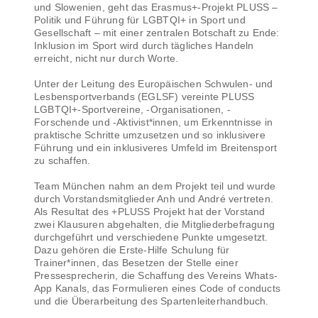
und Slowenien, geht das Erasmus+-Projekt PLUSS –
Politik und Führung für LGBTQI+ in Sport und
Gesellschaft – mit einer zentralen Botschaft zu Ende:
Inklusion im Sport wird durch tägliches Handeln
erreicht, nicht nur durch Worte.
Unter der Leitung des Europäischen Schwulen- und
Lesbensportverbands (EGLSF) vereinte PLUSS
LGBTQI+-Sportvereine, -Organisationen, -
Forschende und -Aktivist*innen, um Erkenntnisse in
praktische Schritte umzusetzen und so inklusivere
Führung und ein inklusiveres Umfeld im Breitensport
zu schaffen.
Team München nahm an dem Projekt teil und wurde
durch Vorstandsmitglieder Anh und André vertreten.
Als Resultat des +PLUSS Projekt hat der Vorstand
zwei Klausuren abgehalten, die Mitgliederbefragung
durchgeführt und verschiedene Punkte umgesetzt.
Dazu gehören die Erste-Hilfe Schulung für
Trainer*innen, das Besetzen der Stelle einer
Pressesprecherin, die Schaffung des Vereins Whats-
App Kanals, das Formulieren eines Code of conducts
und die Überarbeitung des Spartenleiterhandbuch.