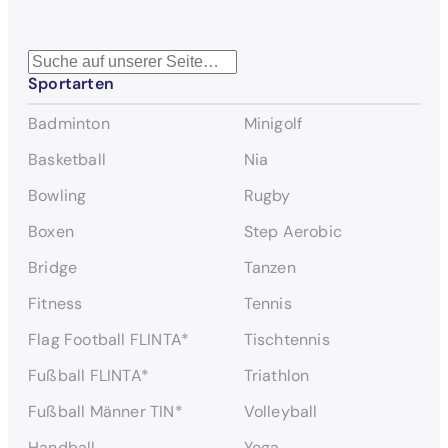
S
Sportarten
u
c
Badminton
Minigolf
h
e
Basketball
Nia
n
Bowling
Rugby
Boxen
Step Aerobic
Bridge
Tanzen
Fitness
Tennis
Flag Football FLINTA*
Tischtennis
Fußball FLINTA*
Triathlon
Fußball Männer TIN*
Volleyball
Handball
Yoga