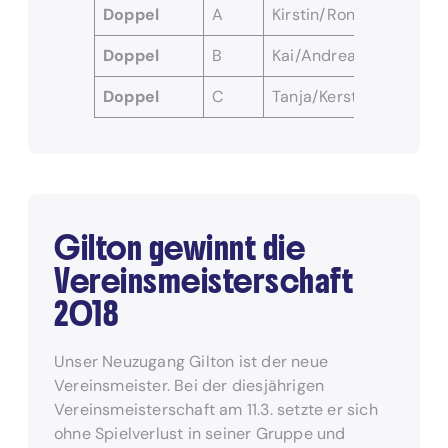
Doppel
A
Kirstin/Ronny
Michae
Doppel
B
Kai/Andreas
Udo/Mi
Doppel
C
Tanja/Kerstin
Sabrina
Gilton gewinnt die
Vereinsmeisterschaft
2018
Unser Neuzugang Gilton ist der neue
Vereinsmeister. Bei der diesjährigen
Vereinsmeisterschaft am 11.3. setzte er sich
ohne Spielverlust in seiner Gruppe und