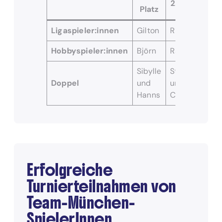
2. Platz
3. 
Platz
Ligaspieler:innen
Gilton
Richard
Chr
Hobbyspieler:innen
Björn
Ralph
Ann
Sibylle
Stefan
Cla
Doppel
und
und
und
Hanns
Chris
Gil
Erfolgreiche
Turnierteilnahmen von
Team-München-
SpielerInnen