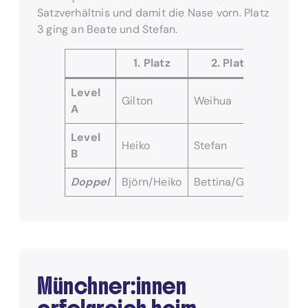
Satzverhältnis und damit die Nase vorn. Platz
3 ging an Beate und Stefan.
1. Platz
2. Platz
3. 
Level
Gilton
Weihua
Björn
A
Level
Heiko
Stefan
Hans
B
Doppel
Björn/Heiko
Bettina/Gilton
Beate
Münchner:innen