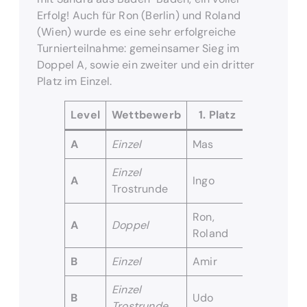
Erfolg! Auch für Ron (Berlin) und Roland
(Wien) wurde es eine sehr erfolgreiche
Turnierteilnahme: gemeinsamer Sieg im
Doppel A, sowie ein zweiter und ein dritter
Platz im Einzel.
Level
Wettbewerb
1. Platz
2. Platz
A
Einzel
Mas
Ron
Einzel
A
Ingo
Sandra
Trostrunde
Ron,
Sandra,
A
Doppel
Roland
Mas
B
Einzel
Amir
Katja
Einzel
B
Udo
Antje
Trostrunde