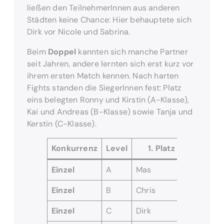
ließen den TeilnehmerInnen aus anderen
Städten keine Chance: Hier behauptete sich
Dirk vor Nicole und Sabrina.
Beim
Doppel
kannten sich manche Partner
seit Jahren, andere lernten sich erst kurz vor
ihrem ersten Match kennen. Nach harten
Fights standen die SiegerInnen fest: Platz
eins belegten Ronny und Kirstin (A-Klasse),
Kai und Andreas (B-Klasse) sowie Tanja und
Kerstin (C-Klasse).
Konkurrenz
Level
1. Platz
2. P
Einzel
A
Mas
Gilton
Einzel
B
Chris
Kai
Einzel
C
Dirk
Nicole