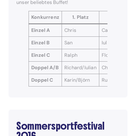
unser beliebtes Buffet!
Konkurrenz
1. Platz
2. Platz
Einzel
A
Chris
Carsten
Einzel B
San
Iulian
Einzel
C
Ralph
Florian
Doppel A/B
Richard/Iulian
Chris/Stefan
Doppel C
Karin/Björn
Rupert/Florian
Sommersportfestival
2016