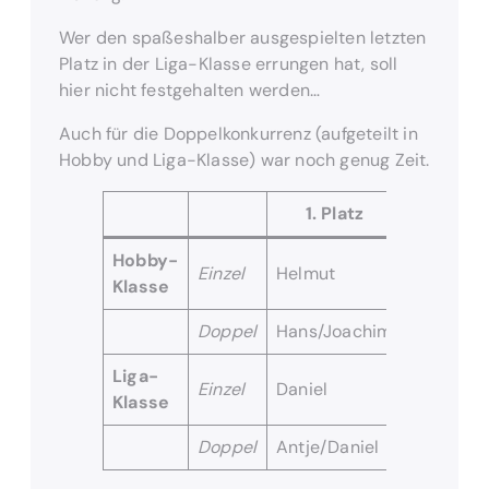
Wer den spaßeshalber ausgespielten letzten
Platz in der Liga-Klasse errungen hat, soll
hier nicht festgehalten werden…
Auch für die Doppelkonkurrenz (aufgeteilt in
Hobby und Liga-Klasse) war noch genug Zeit.
1. Platz
2. P
Hobby-
Einzel
Helmut
Joachim
Klasse
Doppel
Hans/Joachim
Konstant
Liga-
Einzel
Daniel
Lisheng
Klasse
Doppel
Antje/Daniel
Natascha