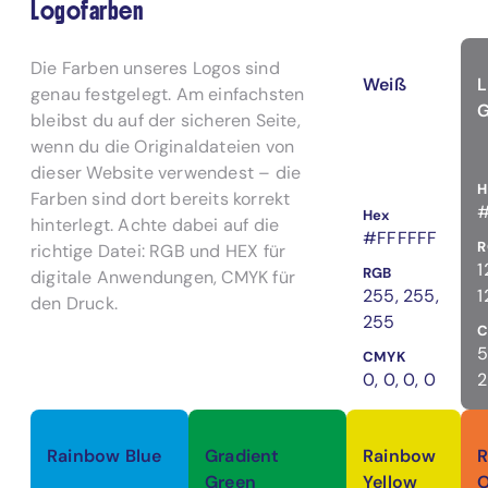
Logofarben
Die Farben unseres Logos sind
Weiß
genau festgelegt. Am einfachsten
G
bleibst du auf der sicheren Seite,
wenn du die Originaldateien von
dieser Website verwendest – die
H
Farben sind dort bereits korrekt
#
Hex
hinterlegt. Achte dabei auf die
#FFFFFF
R
richtige Datei: RGB und HEX für
1
RGB
digitale Anwendungen, CMYK für
255, 255,
1
den Druck.
255
5
CMYK
0, 0, 0, 0
2
Rainbow Blue
Gradient
Rainbow
Green
Yellow
O