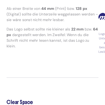
Ab einer Breite von
44 mm
(Print) bzw.
128 px
(Digital) sollte die Unterzeile weggelassen werden –
sie wäre sonst nicht mehr lesbar.
Das Logo selbst sollte nie kleiner als
22 mm
bzw.
64
Log
px
dargestellt werden. Im Zweifel: Wenn du die
Unte
Schrift nicht mehr lesen kannst, ist das Logo zu
klein.
bes
Lesb
Clear Space