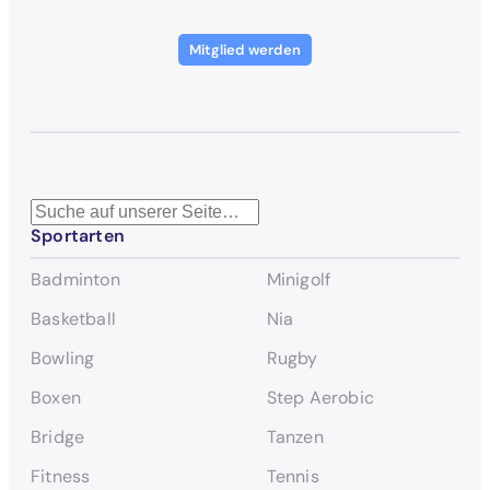
Mitglied werden
S
Sportarten
u
c
Badminton
Minigolf
h
e
Basketball
Nia
n
Bowling
Rugby
Boxen
Step Aerobic
Bridge
Tanzen
Fitness
Tennis