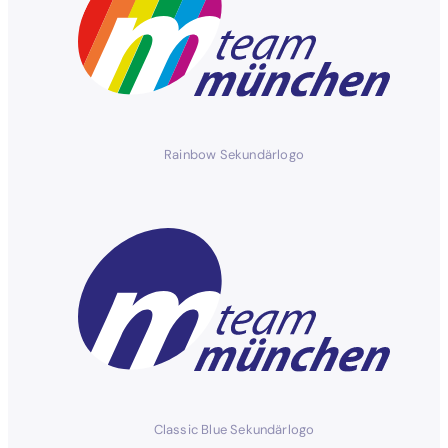
Rainbow Sekundärlogo
Classic Blue Sekundärlogo