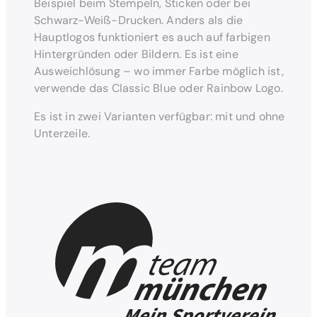
Beispiel beim Stempeln, Sticken oder bei
Schwarz-Weiß-Drucken. Anders als die
Hauptlogos funktioniert es auch auf farbigen
Hintergründen oder Bildern. Es ist eine
Ausweichlösung – wo immer Farbe möglich ist,
verwende das Classic Blue oder Rainbow Logo.
Es ist in zwei Varianten verfügbar: mit und ohne
Unterzeile.