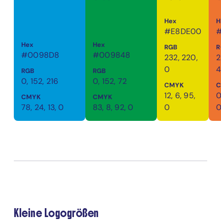
Hex
H
#E8DE00
Hex
Hex
RGB
R
#0098D8
#009848
232, 220,
2
0
RGB
RGB
0, 152, 216
0, 152, 72
CMYK
12, 6, 95,
0
CMYK
CMYK
78, 24, 13, 0
83, 8, 92, 0
0
Kleine Logogrößen